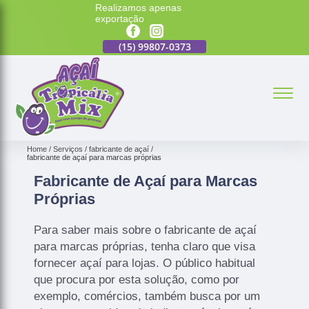
Realizamos apenas
exportação
7-0373
(15)
99807-0373
(15)
99807-0373
(15)
99807-0373
(15)
9
Home
Serviços
fabricante de açaí
fabricante de açaí para marcas próprias
Fabricante de Açaí para Marcas
Próprias
Para saber mais sobre o fabricante de açaí
para marcas próprias, tenha claro que visa
fornecer açaí para lojas. O público habitual
que procura por esta solução, como por
exemplo, comércios, também busca por um