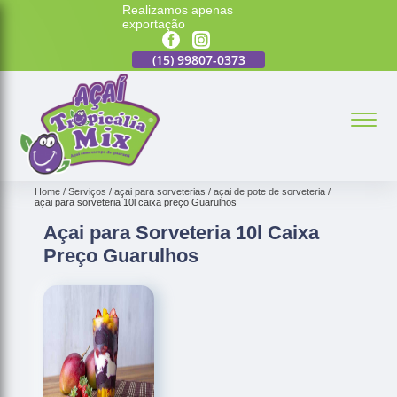
Realizamos apenas
exportação
7-0373
(15)
99807-0373
(15)
99807-0373
(15)
99807-0373
(15)
9
Home
Serviços
açai para sorveterias
açai de pote de sorveteria
açai para sorveteria 10l caixa preço Guarulhos
Açai para Sorveteria 10l Caixa
Preço Guarulhos